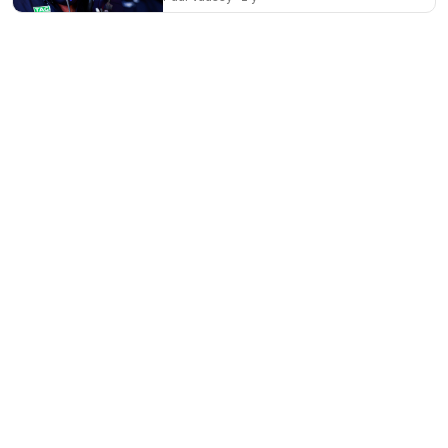
Formule 1
Le film “F1” aura une suite,
confirme son producteur !
Paul Vaussy
2 y
Formule 1
Lewis Hamilton admet
publiquement de grandes
difficultés autour de son ingénieur
de course
Paul Vaussy
2 y
Formule 1
Carlos Sainz craint un bel
avantage de Red Bull
Paul Vaussy
2 y