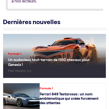
à nos lecteurs.
Dernières nouvelles
Formule 1
Un audacieux tout-terrain de 1100 chevaux pour
Genesis !
Paul Vaussy
2 y
Formule 1
Ferrari 849 Testarossa : un nom
emblématique qui créée forcément
des attentes