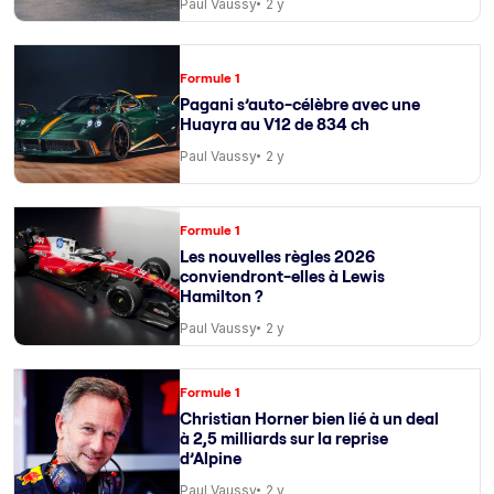
Paul Vaussy
2 y
Formule 1
Pagani s’auto-célèbre avec une
Huayra au V12 de 834 ch
Paul Vaussy
2 y
Formule 1
Les nouvelles règles 2026
conviendront-elles à Lewis
Hamilton ?
Paul Vaussy
2 y
Formule 1
Christian Horner bien lié à un deal
à 2,5 milliards sur la reprise
d’Alpine
Paul Vaussy
2 y