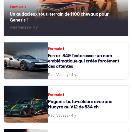
Formule 1
Un audacieux tout-terrain de 1100 chevaux pour
Genesis !
Paul Vaussy
4 y
Formule 1
Ferrari 849 Testarossa : un nom
emblématique qui créée forcément
des attentes
Paul Vaussy
4 y
Formule 1
Pagani s’auto-célèbre avec une
Huayra au V12 de 834 ch
Paul Vaussy
4 y