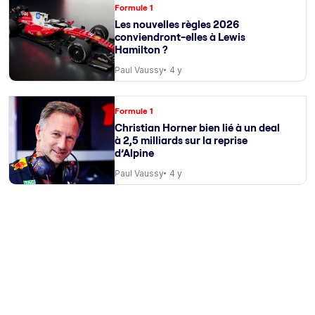
Formule 1
Les nouvelles règles 2026
conviendront-elles à Lewis
Hamilton ?
Paul Vaussy
4 y
Formule 1
Christian Horner bien lié à un deal
à 2,5 milliards sur la reprise
d’Alpine
Paul Vaussy
4 y
Formule 1
Le film “F1” aura une suite,
confirme son producteur !
Paul Vaussy
4 y