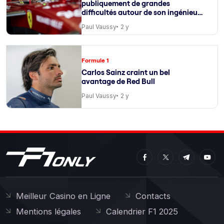
publiquement de grandes
difficultés autour de son ingénieur
de course
Paul Vaussy
2 y
Formule 1
Carlos Sainz craint un bel
avantage de Red Bull
Paul Vaussy
2 y
Meilleur Casino en Ligne
Contacts
Mentions légales
Calendrier F1 2025