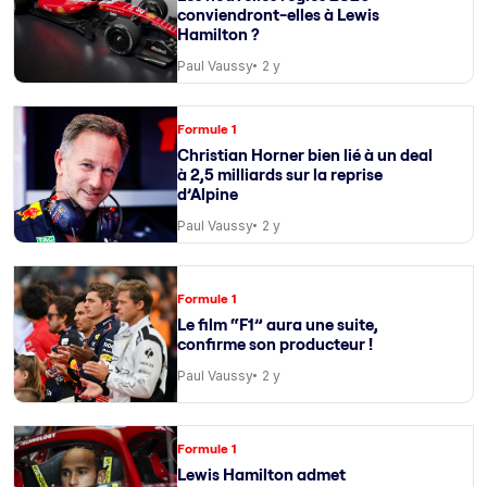
conviendront-elles à Lewis
Hamilton ?
Paul Vaussy
2 y
Formule 1
Christian Horner bien lié à un deal
à 2,5 milliards sur la reprise
d’Alpine
Paul Vaussy
2 y
Formule 1
Le film “F1” aura une suite,
confirme son producteur !
Paul Vaussy
2 y
Formule 1
Lewis Hamilton admet