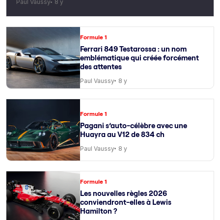
Paul Vaussy
8 y
Formule 1
Ferrari 849 Testarossa : un nom
emblématique qui créée forcément
des attentes
Paul Vaussy
8 y
Formule 1
Pagani s’auto-célèbre avec une
Huayra au V12 de 834 ch
Paul Vaussy
8 y
Formule 1
Les nouvelles règles 2026
conviendront-elles à Lewis
Hamilton ?