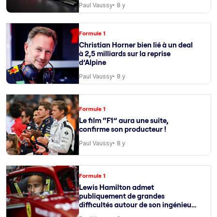
Paul Vaussy
8 y
Formule 1
Christian Horner bien lié à un deal
à 2,5 milliards sur la reprise
d’Alpine
Paul Vaussy
8 y
Formule 1
Le film “F1” aura une suite,
confirme son producteur !
Paul Vaussy
8 y
Formule 1
Lewis Hamilton admet
publiquement de grandes
difficultés autour de son ingénieur
de course