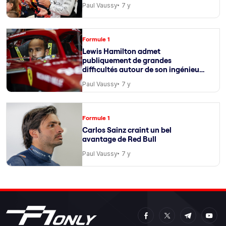
Paul Vaussy
7 y
Formule 1
Lewis Hamilton admet
publiquement de grandes
difficultés autour de son ingénieur
de course
Paul Vaussy
7 y
Formule 1
Carlos Sainz craint un bel
avantage de Red Bull
Paul Vaussy
7 y