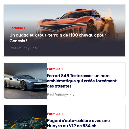
Formule 1
Un audacieux tout-terrain de 1100 chevaux pour
Genesis !
Paul Vaussy
7 y
Formule 1
Ferrari 849 Testarossa : un nom
emblématique qui créée forcément
des attentes
Paul Vaussy
7 y
Formule 1
Pagani s’auto-célèbre avec une
Huayra au V12 de 834 ch