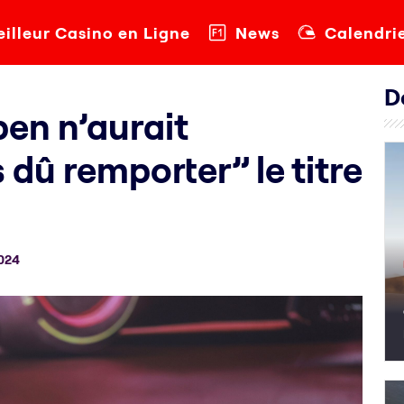
illeur Casino en Ligne
News
Calendri
D
pen n’aurait
dû remporter” le titre
024