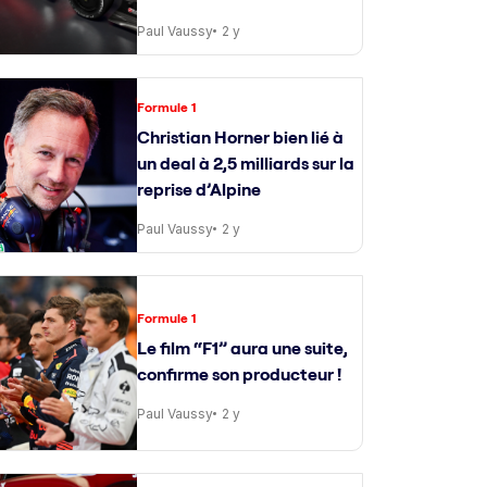
Paul Vaussy
2 y
Formule 1
Christian Horner bien lié à
un deal à 2,5 milliards sur la
reprise d’Alpine
Paul Vaussy
2 y
Formule 1
Le film “F1” aura une suite,
confirme son producteur !
Paul Vaussy
2 y