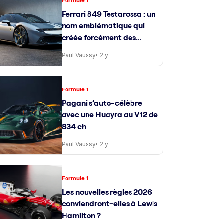
Formule 1
Ferrari 849 Testarossa : un
nom emblématique qui
créée forcément des
attentes
Paul Vaussy
2 y
Formule 1
Pagani s’auto-célèbre
avec une Huayra au V12 de
834 ch
Paul Vaussy
2 y
Formule 1
Les nouvelles règles 2026
conviendront-elles à Lewis
Hamilton ?