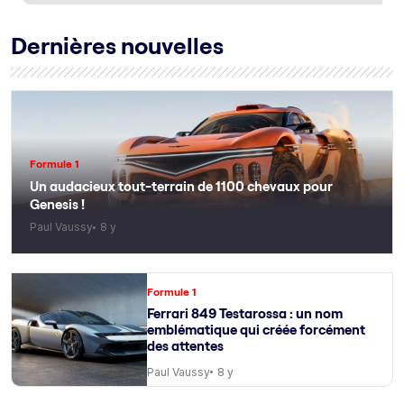
Dernières nouvelles
Formule 1
Un audacieux tout-terrain de 1100 chevaux pour
Genesis !
Paul Vaussy
8 y
Formule 1
Ferrari 849 Testarossa : un nom
emblématique qui créée forcément
des attentes
Paul Vaussy
8 y