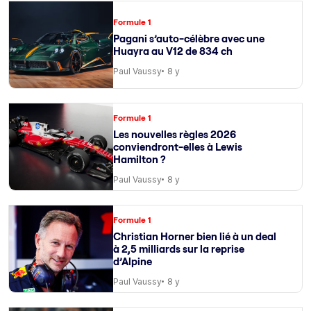
Formule 1
Pagani s’auto-célèbre avec une
Huayra au V12 de 834 ch
Paul Vaussy
8 y
Formule 1
Les nouvelles règles 2026
conviendront-elles à Lewis
Hamilton ?
Paul Vaussy
8 y
Formule 1
Christian Horner bien lié à un deal
à 2,5 milliards sur la reprise
d’Alpine
Paul Vaussy
8 y