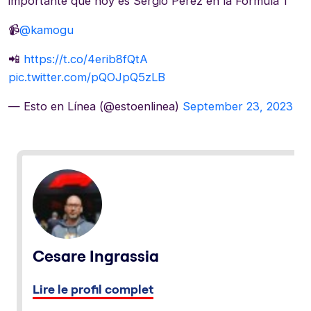
importante que hoy es Sergio Pérez en la Fórmula 1
📹
@kamogu
📲
https://t.co/4erib8fQtA
pic.twitter.com/pQOJpQ5zLB
— Esto en Línea (@estoenlinea)
September 23, 2023
Cesare Ingrassia
Lire le profil complet