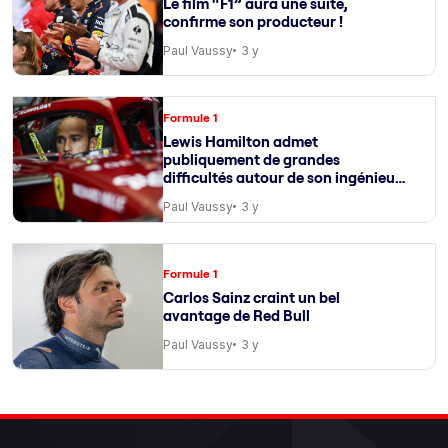
Le film “F1” aura une suite,
confirme son producteur !
Paul Vaussy
3 y
Formule 1
Lewis Hamilton admet
publiquement de grandes
difficultés autour de son ingénieur
de course
Paul Vaussy
3 y
Formule 1
Carlos Sainz craint un bel
avantage de Red Bull
Paul Vaussy
3 y