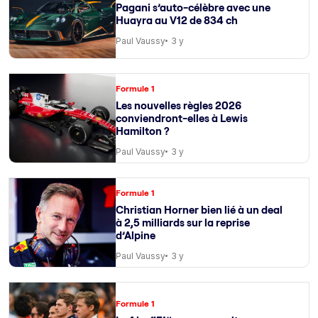
Pagani s’auto-célèbre avec une
Huayra au V12 de 834 ch
Paul Vaussy
3 y
Formule 1
Les nouvelles règles 2026
conviendront-elles à Lewis
Hamilton ?
Paul Vaussy
3 y
Formule 1
Christian Horner bien lié à un deal
à 2,5 milliards sur la reprise
d’Alpine
Paul Vaussy
3 y
Formule 1