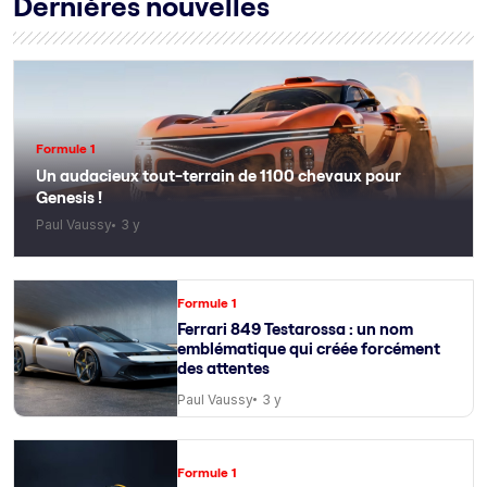
Dernières nouvelles
Formule 1
Un audacieux tout-terrain de 1100 chevaux pour
Genesis !
Paul Vaussy
3 y
Formule 1
Ferrari 849 Testarossa : un nom
emblématique qui créée forcément
des attentes
Paul Vaussy
3 y
Formule 1