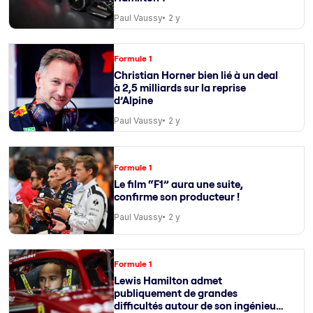
Paul Vaussy
2 y
Formule 1
Christian Horner bien lié à un deal
à 2,5 milliards sur la reprise
d’Alpine
Paul Vaussy
2 y
Formule 1
Le film “F1” aura une suite,
confirme son producteur !
Paul Vaussy
2 y
Formule 1
Lewis Hamilton admet
publiquement de grandes
difficultés autour de son ingénieur