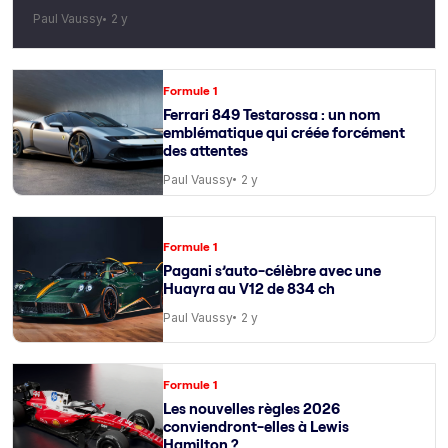
Paul Vaussy
2 y
Formule 1
Ferrari 849 Testarossa : un nom
emblématique qui créée forcément
des attentes
Paul Vaussy
2 y
Formule 1
Pagani s’auto-célèbre avec une
Huayra au V12 de 834 ch
Paul Vaussy
2 y
Formule 1
Les nouvelles règles 2026
conviendront-elles à Lewis
Hamilton ?