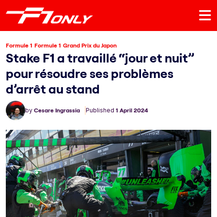
Formule 1
Formule 1
Grand Prix du Japon
Stake F1 a travaillé “jour et nuit”
pour résoudre ses problèmes
d’arrêt au stand
by
Cesare Ingrassia
Published
1 April 2024