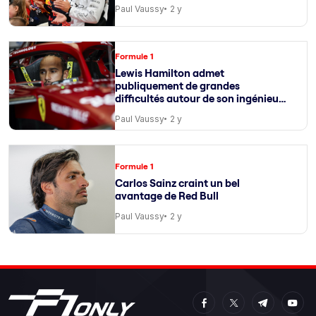
Paul Vaussy
2 y
Formule 1
Lewis Hamilton admet
publiquement de grandes
difficultés autour de son ingénieur
de course
Paul Vaussy
2 y
Formule 1
Carlos Sainz craint un bel
avantage de Red Bull
Paul Vaussy
2 y