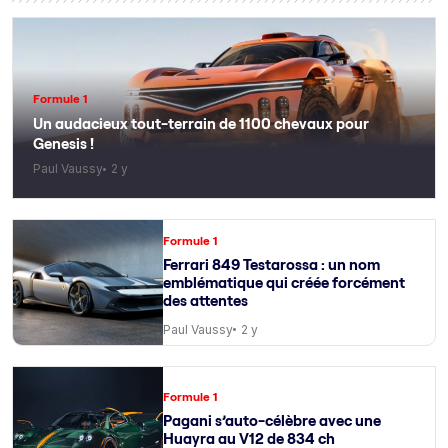
Formule 1
Un audacieux tout-terrain de 1100 chevaux pour
Genesis !
Paul Vaussy
2 y
Formule 1
Ferrari 849 Testarossa : un nom
emblématique qui créée forcément
des attentes
Paul Vaussy
2 y
Formule 1
Pagani s’auto-célèbre avec une
Huayra au V12 de 834 ch