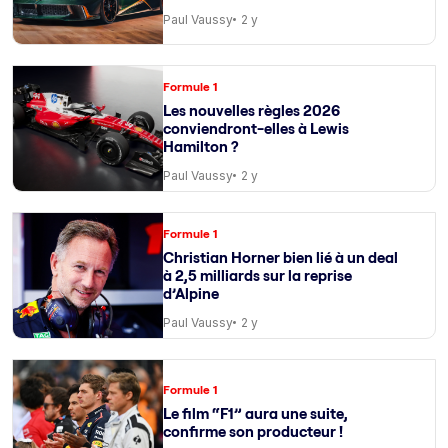
Paul Vaussy
2 y
Formule 1
Les nouvelles règles 2026
conviendront-elles à Lewis
Hamilton ?
Paul Vaussy
2 y
Formule 1
Christian Horner bien lié à un deal
à 2,5 milliards sur la reprise
d’Alpine
Paul Vaussy
2 y
Formule 1
Le film “F1” aura une suite,
confirme son producteur !