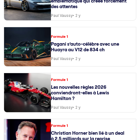
emblématique qui créée forcément
des attentes
Paul Vaussy
2 y
Formule 1
Pagani s’auto-célèbre avec une
Huayra au V12 de 834 ch
Paul Vaussy
2 y
Formule 1
Les nouvelles règles 2026
conviendront-elles à Lewis
Hamilton ?
Paul Vaussy
2 y
Formule 1
Christian Horner bien lié à un deal
à 2,5 milliards sur la reprise