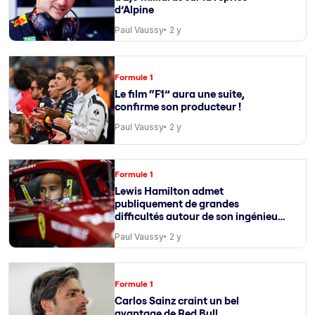
d’Alpine
Paul Vaussy
2 y
Formule 1
Le film “F1” aura une suite,
confirme son producteur !
Paul Vaussy
2 y
Formule 1
Lewis Hamilton admet
publiquement de grandes
difficultés autour de son ingénieur
de course
Paul Vaussy
2 y
Formule 1
Carlos Sainz craint un bel
avantage de Red Bull