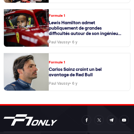
Formule 1
Lewis Hamilton admet
publiquement de grandes
difficultés autour de son ingénieur
de course
Paul Vaussy
6 y
Formule 1
Carlos Sainz craint un bel
avantage de Red Bull
Paul Vaussy
6 y