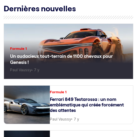
Dernières nouvelles
Formule 1
Un audacieux tout-terrain de 1100 chevaux pour
Genesis !
Paul Vaussy
7 y
Formule 1
Ferrari 849 Testarossa : un nom
emblématique qui créée forcément
des attentes
Paul Vaussy
7 y