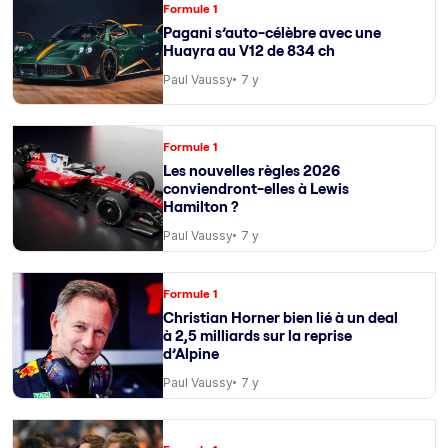
Formule 1
Pagani s’auto-célèbre avec une
Huayra au V12 de 834 ch
Paul Vaussy
7 y
Formule 1
Les nouvelles règles 2026
conviendront-elles à Lewis
Hamilton ?
Paul Vaussy
7 y
Formule 1
Christian Horner bien lié à un deal
à 2,5 milliards sur la reprise
d’Alpine
Paul Vaussy
7 y