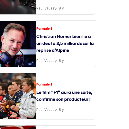
Paul Vaussy
8 y
Formule 1
Christian Horner bien lié à
un deal à 2,5 milliards sur la
reprise d’Alpine
Paul Vaussy
8 y
Formule 1
Le film “F1” aura une suite,
confirme son producteur !
Paul Vaussy
8 y