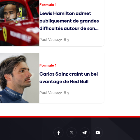
Formule 1
Lewis Hamilton admet
publiquement de grandes
difficultés autour de son
ingénieur de course
Paul Vaussy
8 y
Formule 1
Carlos Sainz craint un bel
avantage de Red Bull
Paul Vaussy
8 y