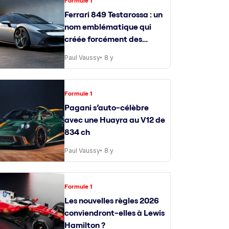
Formule 1
Ferrari 849 Testarossa : un
nom emblématique qui
créée forcément des
attentes
Paul Vaussy
8 y
Formule 1
Pagani s’auto-célèbre
avec une Huayra au V12 de
834 ch
Paul Vaussy
8 y
Formule 1
Les nouvelles règles 2026
conviendront-elles à Lewis
Hamilton ?