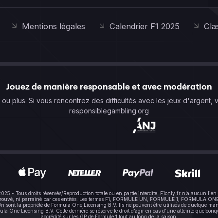
Mentions légales
Calendrier F1 2025
Cla
Jouez de manière responsable et avec modération
s ou plus. Si vous rencontrez des difficultés avec les jeux d'argent, 
responsiblegambling.org
-2025 - Tous droits réservés/Reproduction totale ou en partie interdite. F1only.fr n’a aucun 
pprouvé, ni parrainé par ces entités. Les termes F1, FORMULE UN, FORMULE 1, FORMULA ONE e
sont la propriété de Formula One Licensing B.V. Ils ne peuvent être utilisés de quelque mani
One Licensing B.V. Cette dernière se réserve le droit d’agir en cas d’une atteinte quelconque à
accrédité sur les GP de Formule 1 tout au long de la saison.