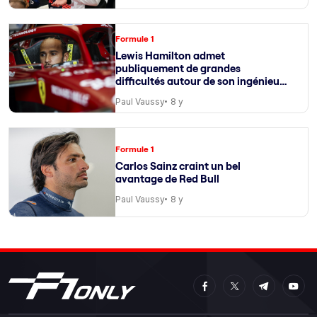
Formule 1
Lewis Hamilton admet
publiquement de grandes
difficultés autour de son ingénieur
de course
Paul Vaussy
8 y
Formule 1
Carlos Sainz craint un bel
avantage de Red Bull
Paul Vaussy
8 y