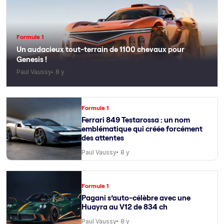
Formule 1
Un audacieux tout-terrain de 1100 chevaux pour
Genesis !
Paul Vaussy
8 y
Formule 1
Ferrari 849 Testarossa : un nom
emblématique qui créée forcément
des attentes
Paul Vaussy
8 y
Formule 1
Pagani s’auto-célèbre avec une
Huayra au V12 de 834 ch
Paul Vaussy
8 y