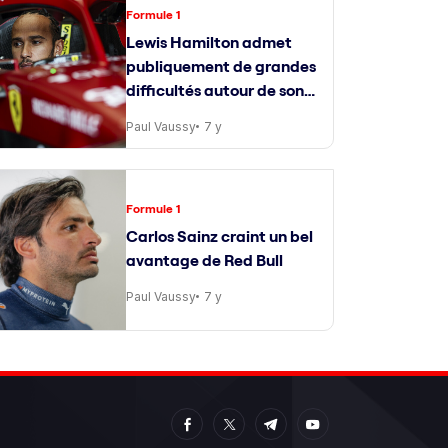
Formule 1
Lewis Hamilton admet
publiquement de grandes
difficultés autour de son
ingénieur de course
Paul Vaussy
7 y
Formule 1
Carlos Sainz craint un bel
avantage de Red Bull
Paul Vaussy
7 y