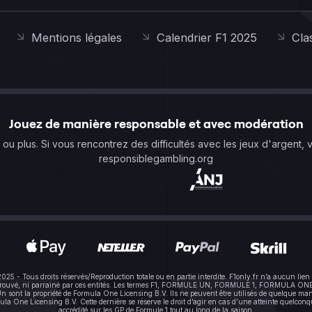
Mentions légales
Calendrier F1 2025
Cla
Jouez de manière responsable et avec modération
s ou plus. Si vous rencontrez des difficultés avec les jeux d'argent, 
responsiblegambling.org
-2025 - Tous droits réservés/Reproduction totale ou en partie interdite. F1only.fr n’a aucun 
pprouvé, ni parrainé par ces entités. Les termes F1, FORMULE UN, FORMULE 1, FORMULA ONE e
sont la propriété de Formula One Licensing B.V. Ils ne peuvent être utilisés de quelque mani
One Licensing B.V. Cette dernière se réserve le droit d’agir en cas d’une atteinte quelconque à
accrédité sur les GP de Formule 1 tout au long de la saison.