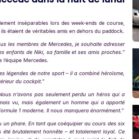
plement inséparables lors des week-ends de course,
 ils étaient de véritables amis en dehors du paddock.
tous les membres de Mercedes, je souhaite adresser
es enfants de Niki, sa famille et ses amis proches.”
de l’équipe Mercedes.
des légendes de notre sport – il a combiné héroïsme,
térieur du cockpit.”
 Nous n’avons pas seulement perdu un héros qui a
jamais vu, mais également un homme qui a apporté
a Formule 1 moderne. Il nous manquera énormément.”
 un phare. En tant que coéquipier au cours des six
s été brutalement honnête – et totalement loyal. Ce