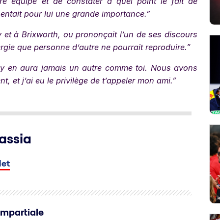
re équipe et de constater à quel point le fait de
sentait pour lui une grande importance.”
y et à Brixworth, ou prononçait l’un de ses discours
ergie que personne d’autre ne pourrait reproduire.”
 n’y en aura jamais un autre comme toi. Nous avons
, et j’ai eu le privilège de t’appeler mon ami.”
assia
let
Impartiale