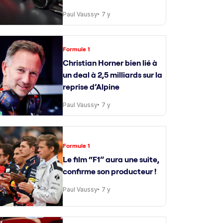
Paul Vaussy
7 y
Formule 1
Christian Horner bien lié à
un deal à 2,5 milliards sur la
reprise d’Alpine
Paul Vaussy
7 y
Formule 1
Le film “F1” aura une suite,
confirme son producteur !
Paul Vaussy
7 y