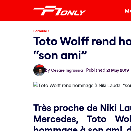
Me
Formule 1
Toto Wolff rend h
“son ami”
by
Cesare Ingrassia
Published
21 May 2019
Très proche de Niki Lau
Mercedes, Toto Wol
hommage à son ami, dé