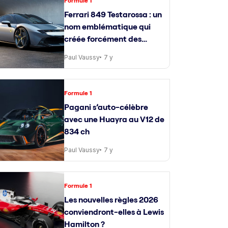
Formule 1
Ferrari 849 Testarossa : un
nom emblématique qui
créée forcément des
attentes
Paul Vaussy
7 y
Formule 1
Pagani s’auto-célèbre
avec une Huayra au V12 de
834 ch
Paul Vaussy
7 y
Formule 1
Les nouvelles règles 2026
conviendront-elles à Lewis
Hamilton ?