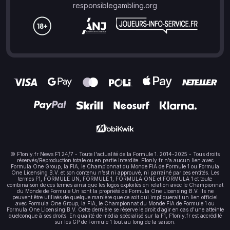
responsiblegambling.org
© F1only.fr News F1 24/7 - Toute l'actualité de la Formule 1. 2014-2025 - Tous droits
réservés/Reproduction totale ou en partie interdite. F1only.fr n’a aucun lien avec
Formula One Group, la FIA, le Championnat du Monde FIA de Formule 1 ou Formula
One Licensing B.V. et son contenu n’est ni approuvé, ni parrainé par ces entités. Les
termes F1, FORMULE UN, FORMULE 1, FORMULA ONE et FORMULA 1 et toute
combinaison de ces termes ainsi que les logos exploités en relation avec le Championnat
du Monde de Formule Un sont la propriété de Formula One Licensing B.V. Ils ne
peuvent être utilisés de quelque manière que ce soit qui impliquerait un lien officiel
avec Formula One Group, la FIA, le Championnat du Monde FIA de Formule 1 ou
Formula One Licensing B.V. Cette dernière se réserve le droit d’agir en cas d’une atteinte
quelconque à ses droits. En qualité de média spécialisé sur la F1, F1only.fr est accrédité
sur les GP de Formule 1 tout au long de la saison.