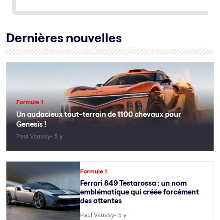
Dernières nouvelles
Formule 1
Un audacieux tout-terrain de 1100 chevaux pour
Genesis !
Paul Vaussy
5 y
Formule 1
Ferrari 849 Testarossa : un nom
emblématique qui créée forcément
des attentes
Paul Vaussy
5 y