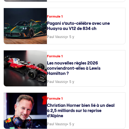
Formule 1
Pagani s’auto-célèbre avec une
Huayra au V12 de 834 ch
Paul Vaussy
5 y
Formule 1
Les nouvelles règles 2026
conviendront-elles à Lewis
Hamilton ?
Paul Vaussy
5 y
Formule 1
Christian Horner bien lié à un deal
à 2,5 milliards sur la reprise
d’Alpine
Paul Vaussy
5 y