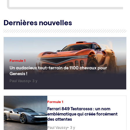
Dernières nouvelles
Formule 1
Un audacieux tout-terrain de 1100 chevaux pour
Genesis !
Paul Vaussy
3 y
Formule 1
Ferrari 849 Testarossa : un nom
emblématique qui créée forcément
des attentes
Paul Vaussy
3 y