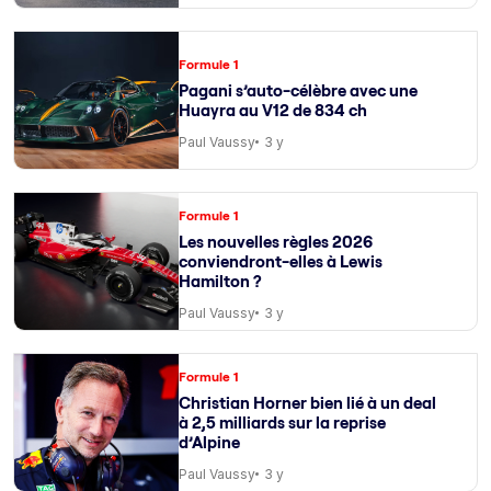
Formule 1
Pagani s’auto-célèbre avec une
Huayra au V12 de 834 ch
Paul Vaussy
3 y
Formule 1
Les nouvelles règles 2026
conviendront-elles à Lewis
Hamilton ?
Paul Vaussy
3 y
Formule 1
Christian Horner bien lié à un deal
à 2,5 milliards sur la reprise
d’Alpine
Paul Vaussy
3 y