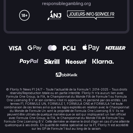
responsiblegambling.org
© F1only.fr News F1 24/7 - Toute l'actualité de la Formule 1. 2014-2025 - Tous droits
réservés/Reproduction totale ou en partie interdite. F1only.fr n’a aucun lien avec
Formula One Group, la FIA, le Championnat du Monde FIA de Formule 1 ou Formula
One Licensing B.V. et son contenu n’est ni approuvé, ni parrainé par ces entités. Les
termes F1, FORMULE UN, FORMULE 1, FORMULA ONE et FORMULA 1 et toute
combinaison de ces termes ainsi que les logos exploités en relation avec le Championnat
du Monde de Formule Un sont la propriété de Formula One Licensing B.V. Ils ne
peuvent être utilisés de quelque manière que ce soit qui impliquerait un lien officiel
avec Formula One Group, la FIA, le Championnat du Monde FIA de Formule 1 ou
Formula One Licensing B.V. Cette dernière se réserve le droit d’agir en cas d’une atteinte
quelconque à ses droits. En qualité de média spécialisé sur la F1, F1only.fr est accrédité
sur les GP de Formule 1 tout au long de la saison.