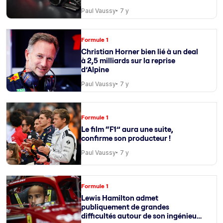
Paul Vaussy
7 y
Formule 1
Christian Horner bien lié à un deal
à 2,5 milliards sur la reprise
d’Alpine
Paul Vaussy
7 y
Formule 1
Le film “F1” aura une suite,
confirme son producteur !
Paul Vaussy
7 y
Formule 1
Lewis Hamilton admet
publiquement de grandes
difficultés autour de son ingénieur