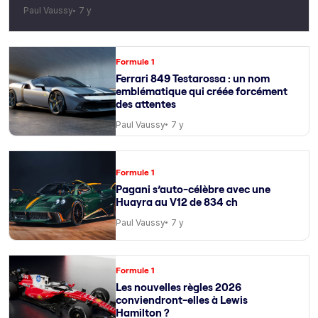
Paul Vaussy
7 y
Formule 1
Ferrari 849 Testarossa : un nom
emblématique qui créée forcément
des attentes
Paul Vaussy
7 y
Formule 1
Pagani s’auto-célèbre avec une
Huayra au V12 de 834 ch
Paul Vaussy
7 y
Formule 1
Les nouvelles règles 2026
conviendront-elles à Lewis
Hamilton ?