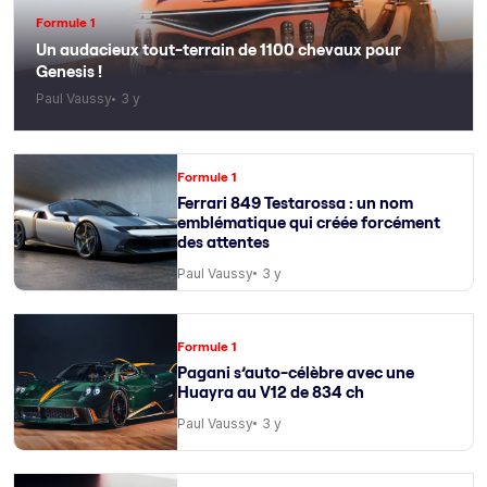
Formule 1
Un audacieux tout-terrain de 1100 chevaux pour
Genesis !
Paul Vaussy
3 y
Formule 1
Ferrari 849 Testarossa : un nom
emblématique qui créée forcément
des attentes
Paul Vaussy
3 y
Formule 1
Pagani s’auto-célèbre avec une
Huayra au V12 de 834 ch
Paul Vaussy
3 y