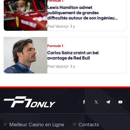
Formule 1
Lewis Hamilton admet
publiquement de grandes
difficultés autour de son ingénieur
de course
Paul Vaussy
3 y
Formule 1
Carlos Sainz craint un bel
avantage de Red Bull
Paul Vaussy
3 y
Meilleur Casino en Ligne
Contacts