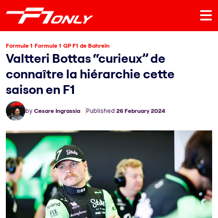
Formule 1
Formule 1
GP F1 de Bahreïn
Valtteri Bottas “curieux” de
connaître la hiérarchie cette
saison en F1
by
Cesare Ingrassia
Published
26 February 2024