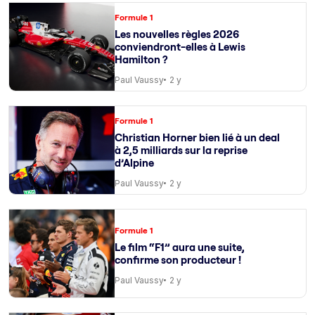
Formule 1
Les nouvelles règles 2026
conviendront-elles à Lewis
Hamilton ?
Paul Vaussy
2 y
Formule 1
Christian Horner bien lié à un deal
à 2,5 milliards sur la reprise
d’Alpine
Paul Vaussy
2 y
Formule 1
Le film “F1” aura une suite,
confirme son producteur !
Paul Vaussy
2 y