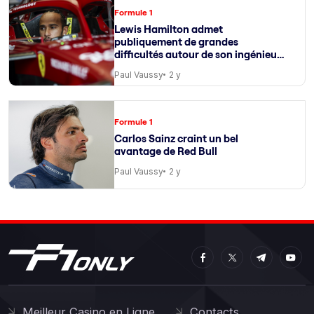
Formule 1
Lewis Hamilton admet
publiquement de grandes
difficultés autour de son ingénieur
de course
Paul Vaussy
2 y
Formule 1
Carlos Sainz craint un bel
avantage de Red Bull
Paul Vaussy
2 y
Meilleur Casino en Ligne
Contacts