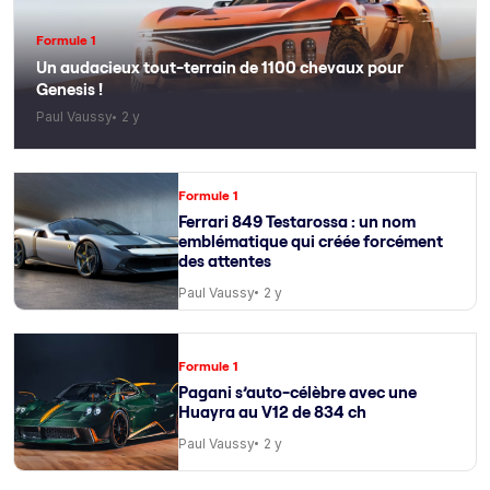
Formule 1
Un audacieux tout-terrain de 1100 chevaux pour
Genesis !
Paul Vaussy
2 y
Formule 1
Ferrari 849 Testarossa : un nom
emblématique qui créée forcément
des attentes
Paul Vaussy
2 y
Formule 1
Pagani s’auto-célèbre avec une
Huayra au V12 de 834 ch
Paul Vaussy
2 y