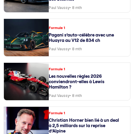
Paul Vaussy
8 mth
Formule 1
Pagani s’auto-célèbre avec une
Huayra au V12 de 834 ch
Paul Vaussy
8 mth
Formule 1
Les nouvelles règles 2026
conviendront-elles à Lewis
Hamilton ?
Paul Vaussy
8 mth
Formule 1
Christian Horner bien lié à un deal
à 2,5 milliards sur la reprise
d’Alpine