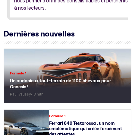
nous permet d’offrir des conseils fiables et pertinents
à nos lecteurs.
Dernières nouvelles
Formule 1
Un audacieux tout-terrain de 1100 chevaux pour
Genesis !
Paul Vaussy
8 mth
Formule 1
Ferrari 849 Testarossa : un nom
emblématique qui créée forcément
des attentes