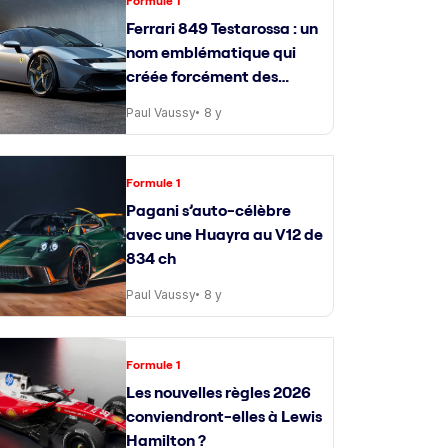
Formule 1
Ferrari 849 Testarossa : un
nom emblématique qui
créée forcément des
attentes
Paul Vaussy
8 y
Formule 1
Pagani s’auto-célèbre
avec une Huayra au V12 de
834 ch
Paul Vaussy
8 y
Formule 1
Les nouvelles règles 2026
conviendront-elles à Lewis
Hamilton ?