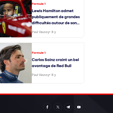
Formule 1
Lewis Hamilton admet
publiquement de grandes
difficultés autour de son
ingénieur de course
Paul Vaussy
8 y
Formule 1
Carlos Sainz craint un bel
avantage de Red Bull
Paul Vaussy
8 y