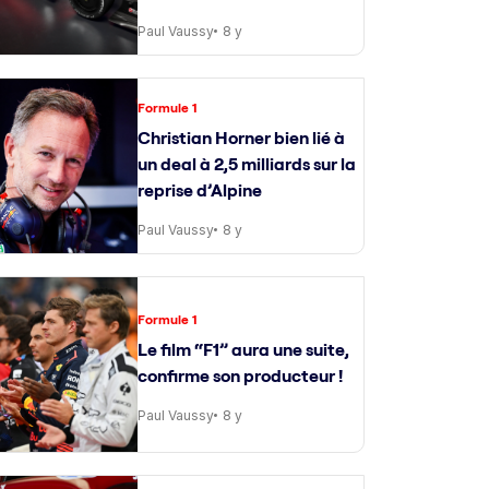
Paul Vaussy
8 y
Formule 1
Christian Horner bien lié à
un deal à 2,5 milliards sur la
reprise d’Alpine
Paul Vaussy
8 y
Formule 1
Le film “F1” aura une suite,
confirme son producteur !
Paul Vaussy
8 y