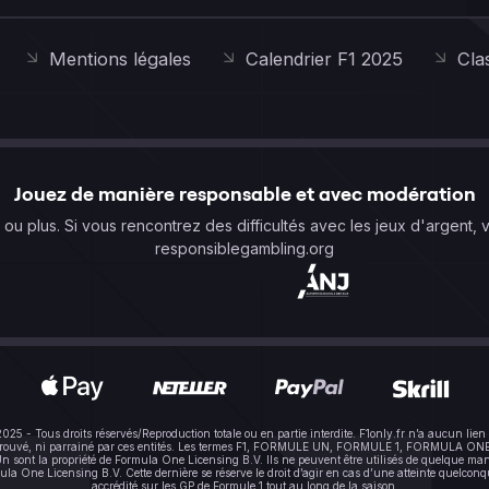
Mentions légales
Calendrier F1 2025
Cla
Jouez de manière responsable et avec modération
s ou plus. Si vous rencontrez des difficultés avec les jeux d'argent, 
responsiblegambling.org
-2025 - Tous droits réservés/Reproduction totale ou en partie interdite. F1only.fr n’a aucun 
pprouvé, ni parrainé par ces entités. Les termes F1, FORMULE UN, FORMULE 1, FORMULA ONE e
sont la propriété de Formula One Licensing B.V. Ils ne peuvent être utilisés de quelque mani
One Licensing B.V. Cette dernière se réserve le droit d’agir en cas d’une atteinte quelconque à
accrédité sur les GP de Formule 1 tout au long de la saison.