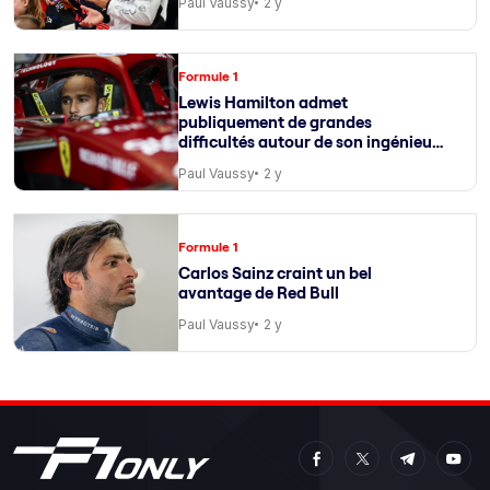
Paul Vaussy
2 y
Formule 1
Lewis Hamilton admet
publiquement de grandes
difficultés autour de son ingénieur
de course
Paul Vaussy
2 y
Formule 1
Carlos Sainz craint un bel
avantage de Red Bull
Paul Vaussy
2 y