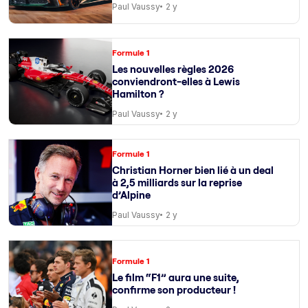
Paul Vaussy
2 y
Formule 1
Les nouvelles règles 2026
conviendront-elles à Lewis
Hamilton ?
Paul Vaussy
2 y
Formule 1
Christian Horner bien lié à un deal
à 2,5 milliards sur la reprise
d’Alpine
Paul Vaussy
2 y
Formule 1
Le film “F1” aura une suite,
confirme son producteur !