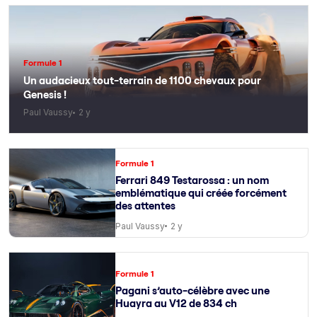
Formule 1
Un audacieux tout-terrain de 1100 chevaux pour
Genesis !
Paul Vaussy
2 y
Formule 1
Ferrari 849 Testarossa : un nom
emblématique qui créée forcément
des attentes
Paul Vaussy
2 y
Formule 1
Pagani s’auto-célèbre avec une
Huayra au V12 de 834 ch