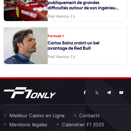
publiquement de grandes
difficultés autour de son ingénieur
de course
Paul Vaussy
2 y
Formule 1
Carlos Sainz craint un bel
avantage de Red Bull
Paul Vaussy
2 y
Meilleur Casino en Ligne
Contacts
Mentions légales
Calendrier F1 2025