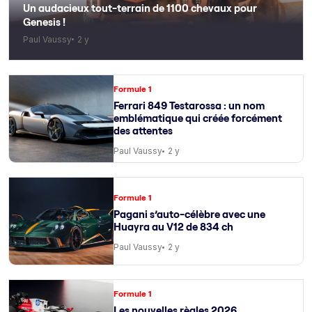
Un audacieux tout-terrain de 1100 chevaux pour
Genesis !
Paul Vaussy
2 y
Formule 1
Ferrari 849 Testarossa : un nom
emblématique qui créée forcément
des attentes
Paul Vaussy
2 y
Formule 1
Pagani s’auto-célèbre avec une
Huayra au V12 de 834 ch
Paul Vaussy
2 y
Formule 1
Les nouvelles règles 2026