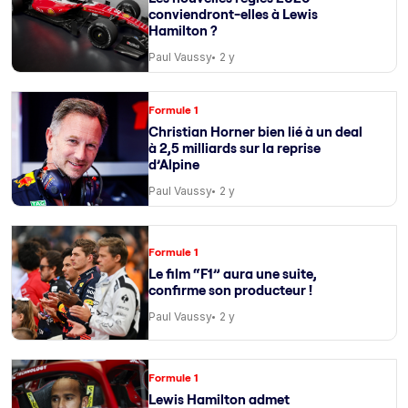
conviendront-elles à Lewis
Hamilton ?
Paul Vaussy
2 y
Formule 1
Christian Horner bien lié à un deal
à 2,5 milliards sur la reprise
d’Alpine
Paul Vaussy
2 y
Formule 1
Le film “F1” aura une suite,
confirme son producteur !
Paul Vaussy
2 y
Formule 1
Lewis Hamilton admet