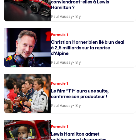
conviendront-elles à Lewis
Hamilton ?
Paul Vaussy
8 y
Formule 1
Christian Horner bien lié à un deal
à 2,5 milliards sur la reprise
d’Alpine
Paul Vaussy
8 y
Formule 1
Le film “F1” aura une suite,
confirme son producteur !
Paul Vaussy
8 y
Formule 1
Lewis Hamilton admet
publiquement de grandes