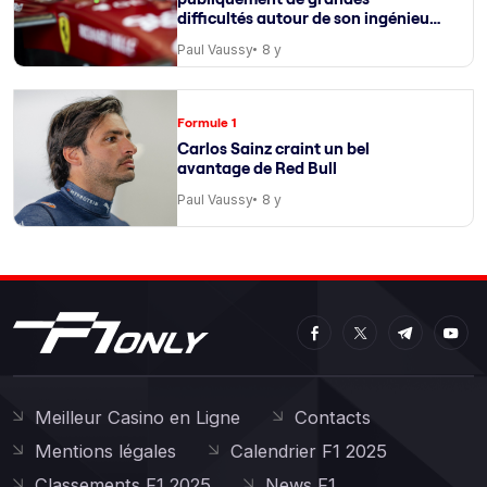
difficultés autour de son ingénieur
de course
Paul Vaussy
8 y
Formule 1
Carlos Sainz craint un bel
avantage de Red Bull
Paul Vaussy
8 y
Meilleur Casino en Ligne
Contacts
Mentions légales
Calendrier F1 2025
Classements F1 2025
News F1