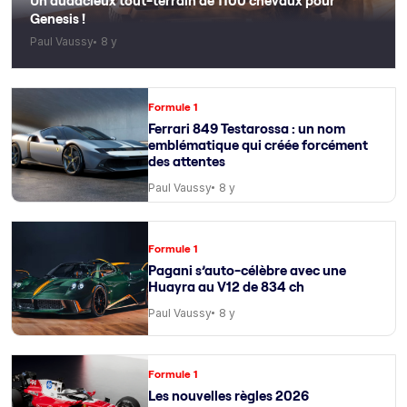
Un audacieux tout-terrain de 1100 chevaux pour
Genesis !
Paul Vaussy
8 y
Formule 1
Ferrari 849 Testarossa : un nom
emblématique qui créée forcément
des attentes
Paul Vaussy
8 y
Formule 1
Pagani s’auto-célèbre avec une
Huayra au V12 de 834 ch
Paul Vaussy
8 y
Formule 1
Les nouvelles règles 2026