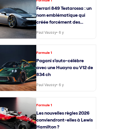
Formule 1
Ferrari 849 Testarossa : un
nom emblématique qui
créée forcément des
attentes
Paul Vaussy
6 y
Formule 1
Pagani s’auto-célèbre
avec une Huayra au V12 de
834 ch
Paul Vaussy
6 y
Formule 1
Les nouvelles règles 2026
conviendront-elles à Lewis
Hamilton ?