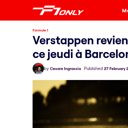
Me
Formule 1
Verstappen revient
ce jeudi à Barcelo
by
Cesare Ingrassia
Published
27 February 