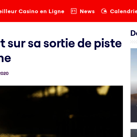
illeur Casino en Ligne
News
Calendri
D
 sur sa sortie de piste
ne
2020