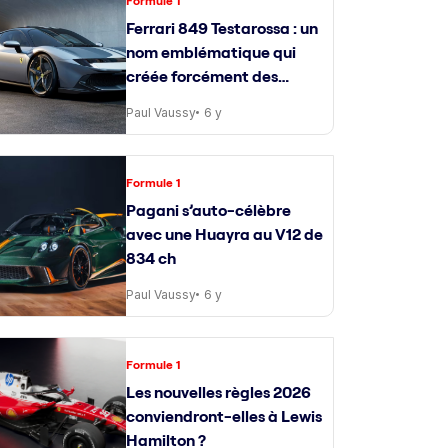
Formule 1
Ferrari 849 Testarossa : un
nom emblématique qui
créée forcément des
attentes
Paul Vaussy
6 y
Formule 1
Pagani s’auto-célèbre
avec une Huayra au V12 de
834 ch
Paul Vaussy
6 y
Formule 1
Les nouvelles règles 2026
conviendront-elles à Lewis
Hamilton ?