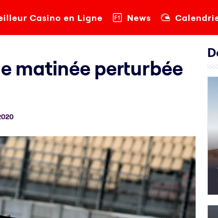
illeur Casino en Ligne
News
Calendri
D
une matinée perturbée
2020