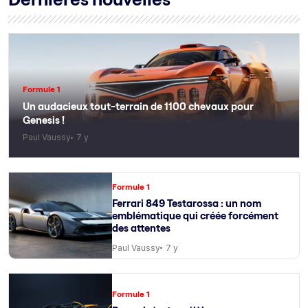
Formule 1
Un audacieux tout-terrain de 1100 chevaux pour
Genesis !
Paul Vaussy
7 y
Formule 1
Ferrari 849 Testarossa : un nom
emblématique qui créée forcément
des attentes
Paul Vaussy
7 y
Formule 1