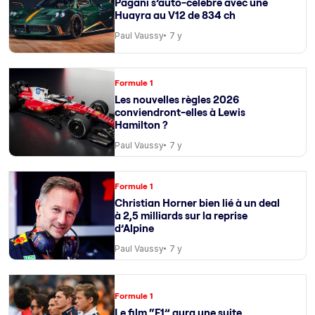
Pagani s’auto-célèbre avec une
Huayra au V12 de 834 ch
Paul Vaussy
7 y
Formule 1
Les nouvelles règles 2026
conviendront-elles à Lewis
Hamilton ?
Paul Vaussy
7 y
Formule 1
Christian Horner bien lié à un deal
à 2,5 milliards sur la reprise
d’Alpine
Paul Vaussy
7 y
Formule 1
Le film “F1” aura une suite,