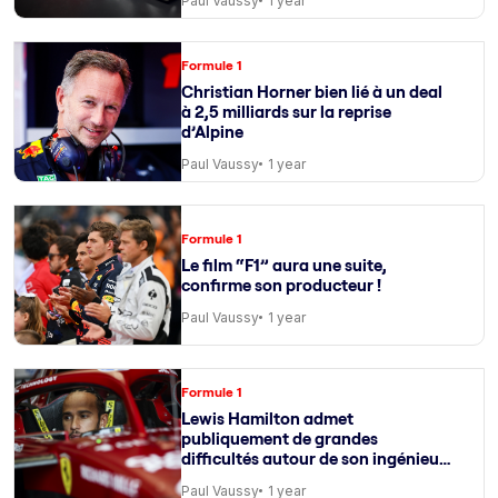
Paul Vaussy
1 year
Formule 1
Christian Horner bien lié à un deal
à 2,5 milliards sur la reprise
d’Alpine
Paul Vaussy
1 year
Formule 1
Le film “F1” aura une suite,
confirme son producteur !
Paul Vaussy
1 year
Formule 1
Lewis Hamilton admet
publiquement de grandes
difficultés autour de son ingénieur
de course
Paul Vaussy
1 year