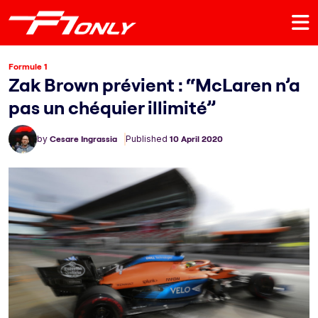
Formule 1
Zak Brown prévient : “McLaren n’a
pas un chéquier illimité”
by
Cesare Ingrassia
Published
10 April 2020