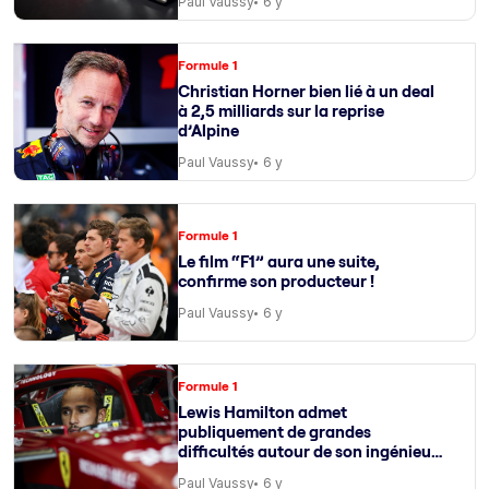
Paul Vaussy
6 y
Formule 1
Christian Horner bien lié à un deal
à 2,5 milliards sur la reprise
d’Alpine
Paul Vaussy
6 y
Formule 1
Le film “F1” aura une suite,
confirme son producteur !
Paul Vaussy
6 y
Formule 1
Lewis Hamilton admet
publiquement de grandes
difficultés autour de son ingénieur
de course
Paul Vaussy
6 y