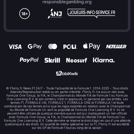
responsiblegambling.org
© F1only.fr News F1 24/7 - Toute l'actualité de la Formule 1. 2014-2025 - Tous droits
réservés/Reproduction totale ou en partie interdite. F1only.fr n’a aucun lien avec
Formula One Group, la FIA, le Championnat du Monde FIA de Formule 1 ou Formula
One Licensing B.V. et son contenu n’est ni approuvé, ni parrainé par ces entités. Les
termes F1, FORMULE UN, FORMULE 1, FORMULA ONE et FORMULA 1 et toute
combinaison de ces termes ainsi que les logos exploités en relation avec le Championnat
du Monde de Formule Un sont la propriété de Formula One Licensing B.V. Ils ne
peuvent être utilisés de quelque manière que ce soit qui impliquerait un lien officiel
avec Formula One Group, la FIA, le Championnat du Monde FIA de Formule 1 ou
Formula One Licensing B.V. Cette dernière se réserve le droit d’agir en cas d’une atteinte
quelconque à ses droits. En qualité de média spécialisé sur la F1, F1only.fr est accrédité
sur les GP de Formule 1 tout au long de la saison.