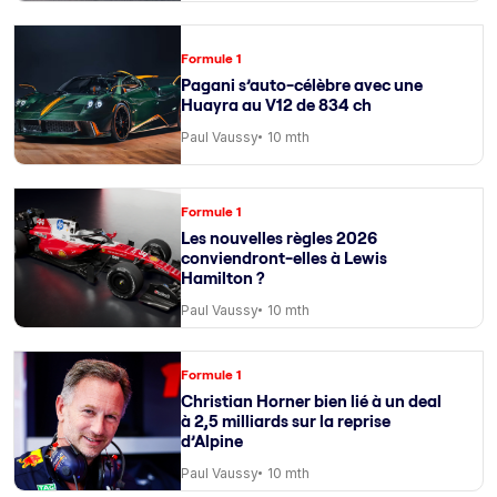
Formule 1
Pagani s’auto-célèbre avec une
Huayra au V12 de 834 ch
Paul Vaussy
10 mth
Formule 1
Les nouvelles règles 2026
conviendront-elles à Lewis
Hamilton ?
Paul Vaussy
10 mth
Formule 1
Christian Horner bien lié à un deal
à 2,5 milliards sur la reprise
d’Alpine
Paul Vaussy
10 mth