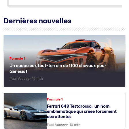
Dernières nouvelles
Formule 1
Un audacieux tout-terrain de 1100 chevaux pour
Genesis !
Paul Vaussy
10 mth
Formule 1
Ferrari 849 Testarossa : un nom
emblématique qui créée forcément
des attentes
Paul Vaussy
10 mth