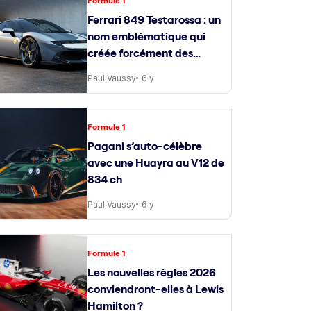
Formule 1
Ferrari 849 Testarossa : un
nom emblématique qui
créée forcément des
attentes
Paul Vaussy
6 y
Formule 1
Pagani s’auto-célèbre
avec une Huayra au V12 de
834 ch
Paul Vaussy
6 y
Formule 1
Les nouvelles règles 2026
conviendront-elles à Lewis
Hamilton ?