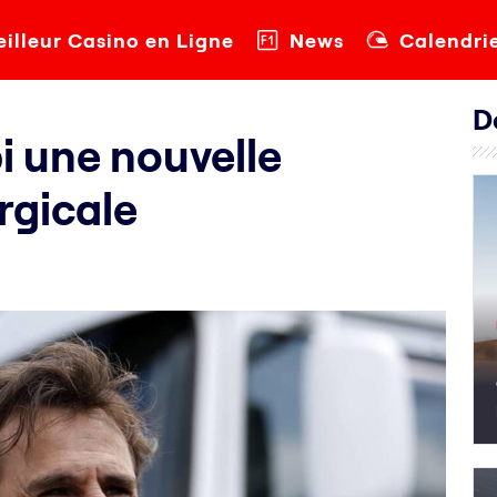
illeur Casino en Ligne
News
Calendri
D
i une nouvelle
rgicale