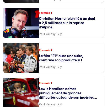
Formule 1
Christian Horner bien lié à un deal
à 2,5 milliards sur la reprise
d’Alpine
Paul Vaussy
7 y
Formule 1
Le film “F1” aura une suite,
confirme son producteur !
Paul Vaussy
7 y
Formule 1
Lewis Hamilton admet
publiquement de grandes
difficultés autour de son ingénieur
de course
Paul Vaussy
7 y