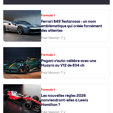
Formule 1
Ferrari 849 Testarossa : un nom
emblématique qui créée forcément
des attentes
Paul Vaussy
7 y
Formule 1
Pagani s’auto-célèbre avec une
Huayra au V12 de 834 ch
Paul Vaussy
7 y
Formule 1
Les nouvelles règles 2026
conviendront-elles à Lewis
Hamilton ?
Paul Vaussy
7 y