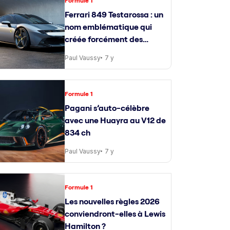
Formule 1
Ferrari 849 Testarossa : un
nom emblématique qui
créée forcément des
attentes
Paul Vaussy
7 y
Formule 1
Pagani s’auto-célèbre
avec une Huayra au V12 de
834 ch
Paul Vaussy
7 y
Formule 1
Les nouvelles règles 2026
conviendront-elles à Lewis
Hamilton ?