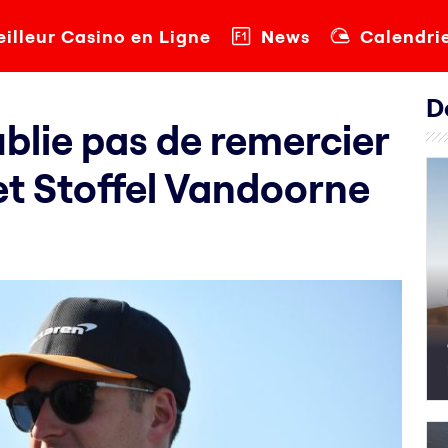
illeur Casino en Ligne
News
Calendri
D
blie pas de remercier
t Stoffel Vandoorne