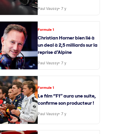
Paul Vaussy
7 y
Formule 1
Christian Horner bien lié à
un deal à 2,5 milliards sur la
reprise d’Alpine
Paul Vaussy
7 y
Formule 1
Le film “F1” aura une suite,
confirme son producteur !
Paul Vaussy
7 y