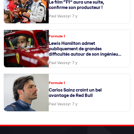
Le film “F1” aura une suite,
confirme son producteur !
Paul Vaussy
7 y
Formule 1
Lewis Hamilton admet
publiquement de grandes
difficultés autour de son ingénieur
de course
Paul Vaussy
7 y
Formule 1
Carlos Sainz craint un bel
avantage de Red Bull
Paul Vaussy
7 y