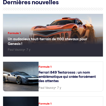
Dernières nouvelles
Formule 1
Un audacieux tout-terrain de 1100 chevaux pour
Genesis !
Paul Vaussy
7 y
Formule 1
Ferrari 849 Testarossa : un nom
emblématique qui créée forcément
des attentes
Paul Vaussy
7 y
Formule 1