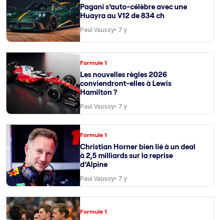
Pagani s’auto-célèbre avec une
Huayra au V12 de 834 ch
Paul Vaussy
7 y
Formule 1
Les nouvelles règles 2026
conviendront-elles à Lewis
Hamilton ?
Paul Vaussy
7 y
Formule 1
Christian Horner bien lié à un deal
à 2,5 milliards sur la reprise
d’Alpine
Paul Vaussy
7 y
Formule 1