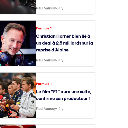
Paul Vaussy
4 y
Formule 1
Christian Horner bien lié à
un deal à 2,5 milliards sur la
reprise d’Alpine
Paul Vaussy
4 y
Formule 1
Le film “F1” aura une suite,
confirme son producteur !
Paul Vaussy
4 y