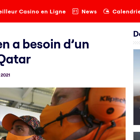
illeur Casino en Ligne
News
Calendri
D
en a besoin d’un
 Qatar
 2021