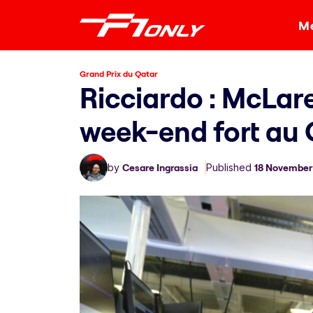
Me
Grand Prix du Qatar
Ricciardo : McLar
week-end fort au
by
Cesare Ingrassia
Published
18 November