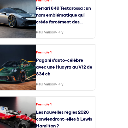
Formule 1
Ferrari 849 Testarossa : un
nom emblématique qui
créée forcément des
attentes
Paul Vaussy
4 y
Formule 1
Pagani s’auto-célèbre
avec une Huayra au V12 de
834 ch
Paul Vaussy
4 y
Formule 1
Les nouvelles règles 2026
conviendront-elles à Lewis
Hamilton ?