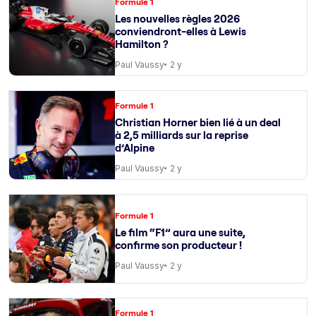
Formule 1
Les nouvelles règles 2026
conviendront-elles à Lewis
Hamilton ?
Paul Vaussy
2 y
Formule 1
Christian Horner bien lié à un deal
à 2,5 milliards sur la reprise
d’Alpine
Paul Vaussy
2 y
Formule 1
Le film “F1” aura une suite,
confirme son producteur !
Paul Vaussy
2 y
Formule 1