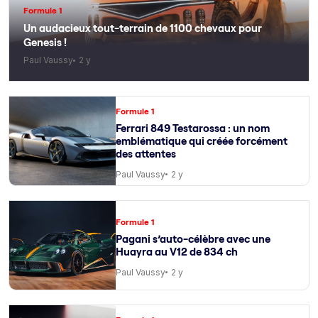
Formule 1
Un audacieux tout-terrain de 1100 chevaux pour
Genesis !
Paul Vaussy
2 y
Formule 1
Ferrari 849 Testarossa : un nom
emblématique qui créée forcément
des attentes
Paul Vaussy
2 y
Formule 1
Pagani s’auto-célèbre avec une
Huayra au V12 de 834 ch
Paul Vaussy
2 y