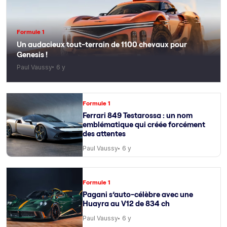
Formule 1
Un audacieux tout-terrain de 1100 chevaux pour
Genesis !
Paul Vaussy
6 y
Formule 1
Ferrari 849 Testarossa : un nom
emblématique qui créée forcément
des attentes
Paul Vaussy
6 y
Formule 1
Pagani s’auto-célèbre avec une
Huayra au V12 de 834 ch
Paul Vaussy
6 y