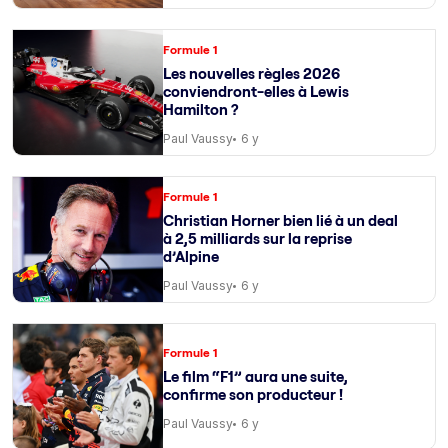
Formule 1
Les nouvelles règles 2026
conviendront-elles à Lewis
Hamilton ?
Paul Vaussy
6 y
Formule 1
Christian Horner bien lié à un deal
à 2,5 milliards sur la reprise
d’Alpine
Paul Vaussy
6 y
Formule 1
Le film “F1” aura une suite,
confirme son producteur !
Paul Vaussy
6 y