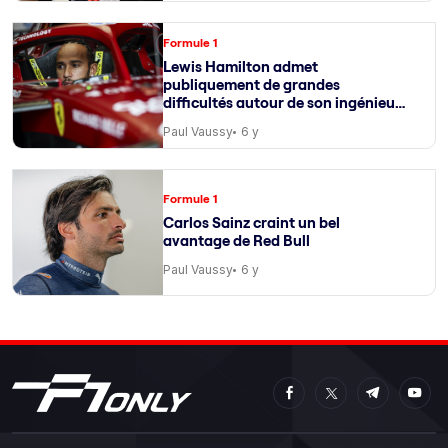
Formule 1
Lewis Hamilton admet
publiquement de grandes
difficultés autour de son ingénieur
de course
Paul Vaussy
6 y
Formule 1
Carlos Sainz craint un bel
avantage de Red Bull
Paul Vaussy
6 y