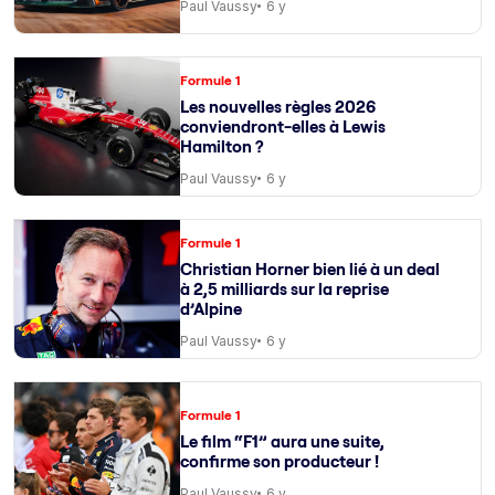
Paul Vaussy
6 y
Formule 1
Les nouvelles règles 2026
conviendront-elles à Lewis
Hamilton ?
Paul Vaussy
6 y
Formule 1
Christian Horner bien lié à un deal
à 2,5 milliards sur la reprise
d’Alpine
Paul Vaussy
6 y
Formule 1
Le film “F1” aura une suite,
confirme son producteur !
Paul Vaussy
6 y