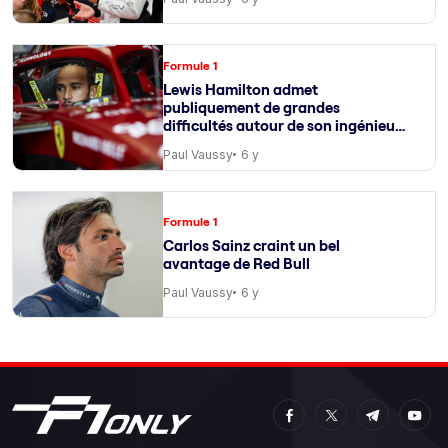
Formule 1
Lewis Hamilton admet
publiquement de grandes
difficultés autour de son ingénieur
de course
Paul Vaussy
6 y
Formule 1
Carlos Sainz craint un bel
avantage de Red Bull
Paul Vaussy
6 y