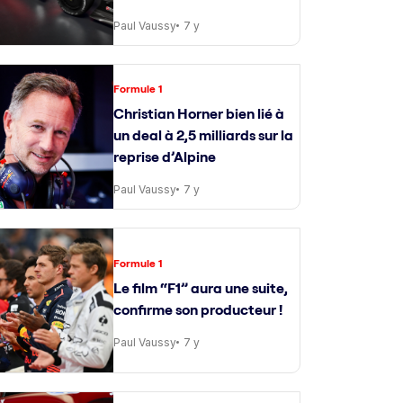
Paul Vaussy
7 y
Formule 1
Christian Horner bien lié à
un deal à 2,5 milliards sur la
reprise d’Alpine
Paul Vaussy
7 y
Formule 1
Le film “F1” aura une suite,
confirme son producteur !
Paul Vaussy
7 y