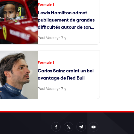
Formule 1
Lewis Hamilton admet
publiquement de grandes
difficultés autour de son
ingénieur de course
Paul Vaussy
7 y
Formule 1
Carlos Sainz craint un bel
avantage de Red Bull
Paul Vaussy
7 y