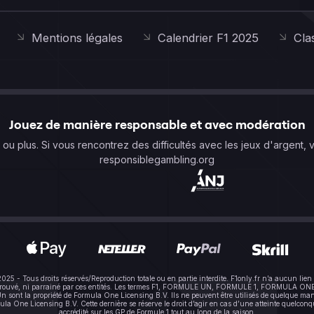
Mentions légales
Calendrier F1 2025
Cla
Jouez de manière responsable et avec modération
s ou plus. Si vous rencontrez des difficultés avec les jeux d'argent, 
responsiblegambling.org
-2025 - Tous droits réservés/Reproduction totale ou en partie interdite. F1only.fr n’a aucun 
pprouvé, ni parrainé par ces entités. Les termes F1, FORMULE UN, FORMULE 1, FORMULA ONE e
sont la propriété de Formula One Licensing B.V. Ils ne peuvent être utilisés de quelque mani
One Licensing B.V. Cette dernière se réserve le droit d’agir en cas d’une atteinte quelconque à
accrédité sur les GP de Formule 1 tout au long de la saison.