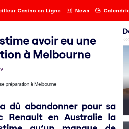
illeur Casino en Ligne
News
Calendri
D
stime avoir eu une
tion à Melbourne
19
i a dû abandonner pour sa
c Renault en Australie la
estime qu’un manque de