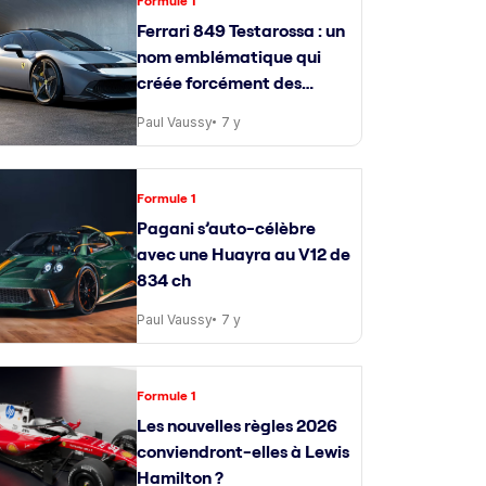
Formule 1
Ferrari 849 Testarossa : un
nom emblématique qui
créée forcément des
attentes
Paul Vaussy
7 y
Formule 1
Pagani s’auto-célèbre
avec une Huayra au V12 de
834 ch
Paul Vaussy
7 y
Formule 1
Les nouvelles règles 2026
conviendront-elles à Lewis
Hamilton ?