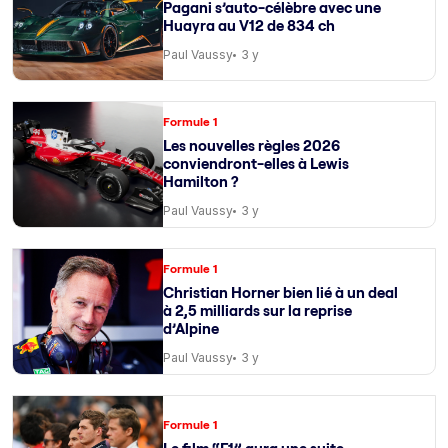
Pagani s’auto-célèbre avec une
Huayra au V12 de 834 ch
Paul Vaussy
3 y
Formule 1
Les nouvelles règles 2026
conviendront-elles à Lewis
Hamilton ?
Paul Vaussy
3 y
Formule 1
Christian Horner bien lié à un deal
à 2,5 milliards sur la reprise
d’Alpine
Paul Vaussy
3 y
Formule 1