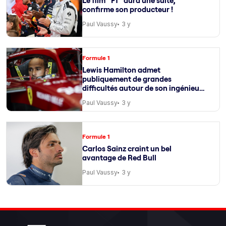
Le film “F1” aura une suite,
confirme son producteur !
Paul Vaussy
3 y
Formule 1
Lewis Hamilton admet
publiquement de grandes
difficultés autour de son ingénieur
de course
Paul Vaussy
3 y
Formule 1
Carlos Sainz craint un bel
avantage de Red Bull
Paul Vaussy
3 y