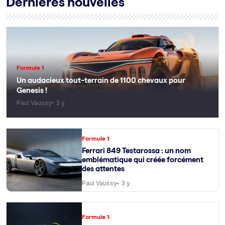
Dernières nouvelles
Formule 1
Un audacieux tout-terrain de 1100 chevaux pour
Genesis !
Paul Vaussy
3 y
Formule 1
Ferrari 849 Testarossa : un nom
emblématique qui créée forcément
des attentes
Paul Vaussy
3 y
Formule 1