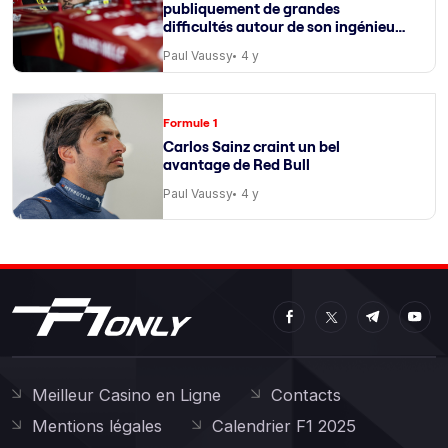
publiquement de grandes
difficultés autour de son ingénieur
de course
Paul Vaussy
4 y
Formule 1
Carlos Sainz craint un bel
avantage de Red Bull
Paul Vaussy
4 y
Meilleur Casino en Ligne
Contacts
Mentions légales
Calendrier F1 2025