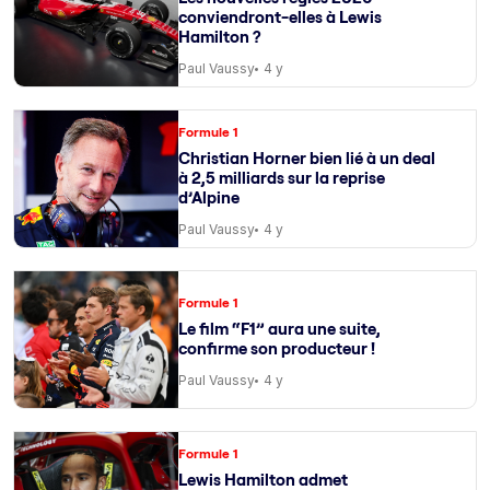
conviendront-elles à Lewis
Hamilton ?
Paul Vaussy
4 y
Formule 1
Christian Horner bien lié à un deal
à 2,5 milliards sur la reprise
d’Alpine
Paul Vaussy
4 y
Formule 1
Le film “F1” aura une suite,
confirme son producteur !
Paul Vaussy
4 y
Formule 1
Lewis Hamilton admet