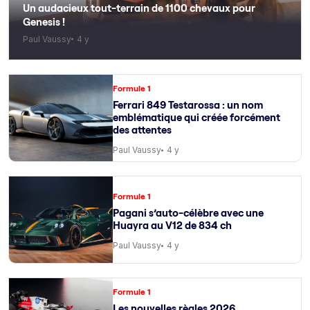
Un audacieux tout-terrain de 1100 chevaux pour
Genesis !
Paul Vaussy
4 y
Formule 1
Ferrari 849 Testarossa : un nom
emblématique qui créée forcément
des attentes
Paul Vaussy
4 y
Formule 1
Pagani s’auto-célèbre avec une
Huayra au V12 de 834 ch
Paul Vaussy
4 y
Formule 1
Les nouvelles règles 2026