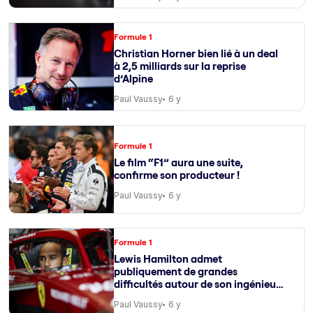
Formule 1
Christian Horner bien lié à un deal
à 2,5 milliards sur la reprise
d’Alpine
Paul Vaussy
6 y
Formule 1
Le film “F1” aura une suite,
confirme son producteur !
Paul Vaussy
6 y
Formule 1
Lewis Hamilton admet
publiquement de grandes
difficultés autour de son ingénieur
de course
Paul Vaussy
6 y