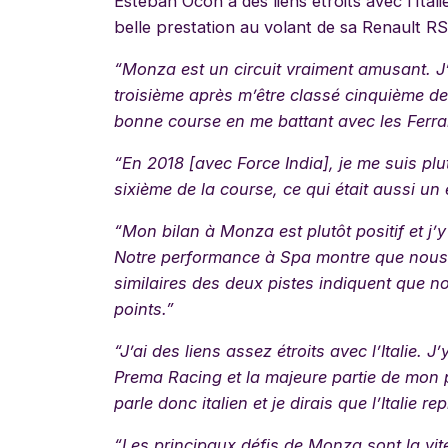
Esteban Ocon a des liens étroits avec l’Ital
belle prestation au volant de sa Renault R
“Monza est un circuit vraiment amusant. J’
troisième après m’être classé cinquième des 
bonne course en me battant avec les Ferrar
“En 2018 [avec Force India], je me suis plut
sixième de la course, ce qui était aussi un e
“Mon bilan à Monza est plutôt positif et j’y
Notre performance à Spa montre que nous s
similaires des deux pistes indiquent que n
points.”
“J’ai des liens assez étroits avec l’Italie
Prema Racing et la majeure partie de mon pa
parle donc italien et je dirais que l’Italie 
“Les principaux défis de Monza sont la vit