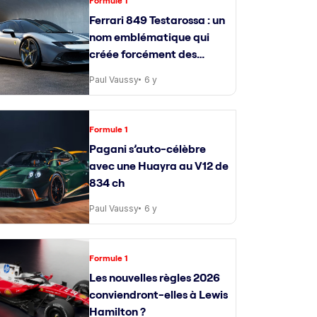
Formule 1
Ferrari 849 Testarossa : un
nom emblématique qui
créée forcément des
attentes
Paul Vaussy
6 y
Formule 1
Pagani s’auto-célèbre
avec une Huayra au V12 de
834 ch
Paul Vaussy
6 y
Formule 1
Les nouvelles règles 2026
conviendront-elles à Lewis
Hamilton ?