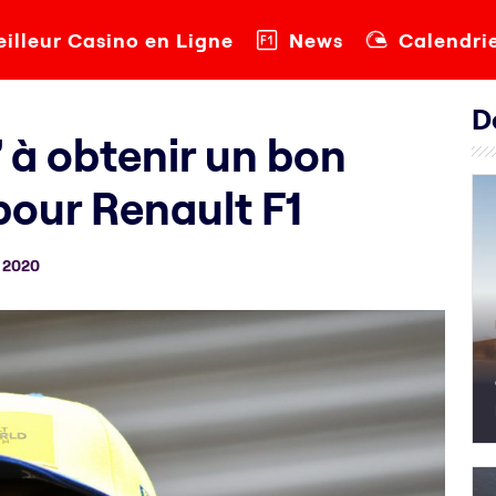
illeur Casino en Ligne
News
Calendri
D
à obtenir un bon
pour Renault F1
 2020