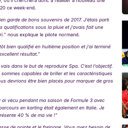
ie, où il cherchera donc à réaliser à nouveau une
S20 ce week-end.
en garde de bons souvenirs de 2017. J’étais parti
qualifications sous la pluie et j’avais fait une
i.”
nous explique le pilote normand.
ôt bien qualifié en huitième position et j’ai terminé
xcellent résultat.”
 vais dans le but de reproduire Spa. C’est l’objectif.
ommes capables de briller et les caractéristiques
ous devrions être bien placés pour marquer de gros
. J’y ai vécu pendant ma saison de Formule 3 avec
rcours en karting était également en Italie. Je
représente 40 % de ma vie !”
esse de pointe et le freinage. Vous avez besoin de