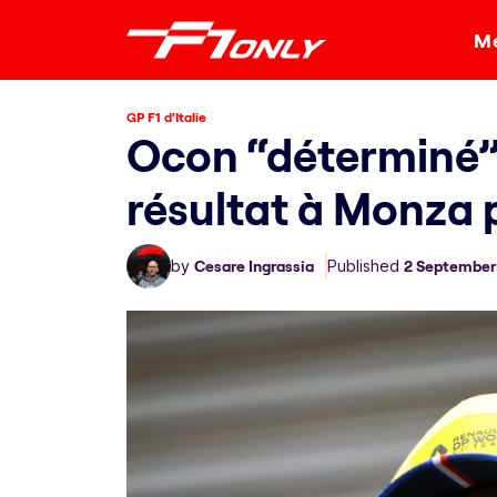
Me
GP F1 d'Italie
Ocon “déterminé” 
résultat à Monza 
by
Cesare Ingrassia
Published
2 September