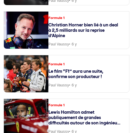
Paul Vaussy
6 y
Formule 1
Christian Horner bien lié à un deal
à 2,5 milliards sur la reprise
d’Alpine
Paul Vaussy
6 y
Formule 1
Le film “F1” aura une suite,
confirme son producteur !
Paul Vaussy
6 y
Formule 1
Lewis Hamilton admet
publiquement de grandes
difficultés autour de son ingénieur
de course
Paul Vaussy
6 y