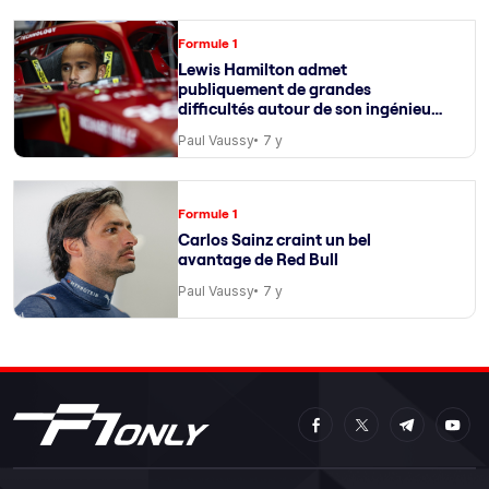
Formule 1
Lewis Hamilton admet
publiquement de grandes
difficultés autour de son ingénieur
de course
Paul Vaussy
7 y
Formule 1
Carlos Sainz craint un bel
avantage de Red Bull
Paul Vaussy
7 y