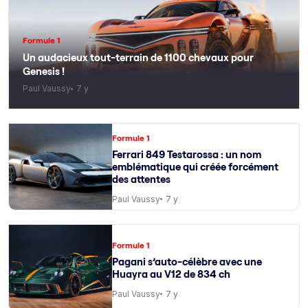
Formule 1
Un audacieux tout-terrain de 1100 chevaux pour
Genesis !
Paul Vaussy
7 y
Formule 1
Ferrari 849 Testarossa : un nom
emblématique qui créée forcément
des attentes
Paul Vaussy
7 y
Formule 1
Pagani s’auto-célèbre avec une
Huayra au V12 de 834 ch
Paul Vaussy
7 y