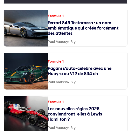
Formule 1
Ferrari 849 Testarossa : un nom
emblématique qui créée forcément
des attentes
Paul Vaussy
6 y
Formule 1
Pagani s’auto-célèbre avec une
Huayra au V12 de 834 ch
Paul Vaussy
6 y
Formule 1
Les nouvelles règles 2026
conviendront-elles à Lewis
Hamilton ?
Paul Vaussy
6 y