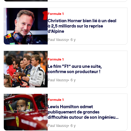
Formule 1
Christian Horner bien lié à un deal
à 2,5 milliards sur la reprise
d’Alpine
Paul Vaussy
6 y
Formule 1
Le film “F1” aura une suite,
confirme son producteur !
Paul Vaussy
6 y
Formule 1
Lewis Hamilton admet
publiquement de grandes
difficultés autour de son ingénieur
de course
Paul Vaussy
6 y