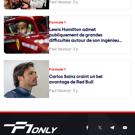
Paul Vaussy
3 y
Formule 1
Lewis Hamilton admet
publiquement de grandes
difficultés autour de son ingénieur
de course
Paul Vaussy
3 y
Formule 1
Carlos Sainz craint un bel
avantage de Red Bull
Paul Vaussy
3 y