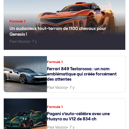
Formule 1
Un audacieux tout-terrain de 1100 chevaux pour
Genesis !
Paul Vaussy
7 y
Formule 1
Ferrari 849 Testarossa : un nom
emblématique qui créée forcément
des attentes
Paul Vaussy
7 y
Formule 1
Pagani s’auto-célèbre avec une
Huayra au V12 de 834 ch
Paul Vaussy
7 y