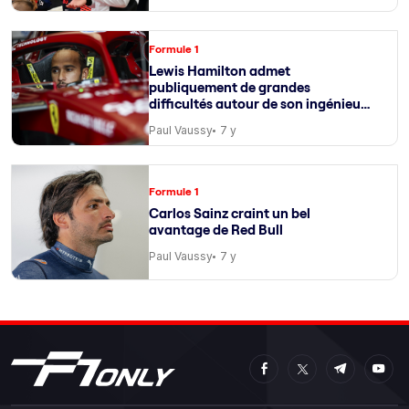
Formule 1
Lewis Hamilton admet
publiquement de grandes
difficultés autour de son ingénieur
de course
Paul Vaussy
7 y
Formule 1
Carlos Sainz craint un bel
avantage de Red Bull
Paul Vaussy
7 y