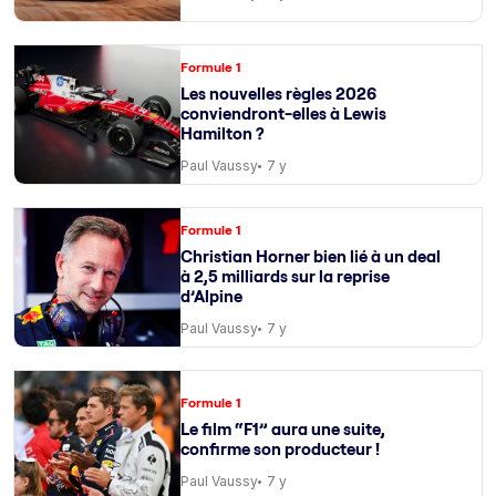
Formule 1
Les nouvelles règles 2026
conviendront-elles à Lewis
Hamilton ?
Paul Vaussy
7 y
Formule 1
Christian Horner bien lié à un deal
à 2,5 milliards sur la reprise
d’Alpine
Paul Vaussy
7 y
Formule 1
Le film “F1” aura une suite,
confirme son producteur !
Paul Vaussy
7 y